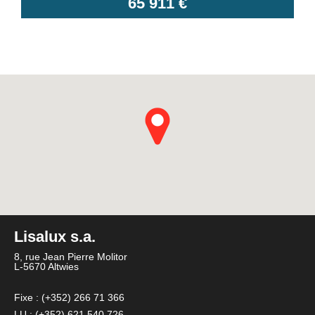
65 911 €
Lisalux s.a.
8, rue Jean Pierre Molitor
L-5670 Altwies
Fixe : (+352) 266 71 366
LU : (+352) 621 540 726